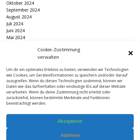
Oktober 2024
September 2024
August 2024
Juli 2024
Juni 2024
Mai 2024
April 2024
Cookie-Zustimmung
März 2024
verwalten
Februar 2024
Januar 2024
Um dir ein optimales Erlebnis zu bieten, verwenden wir Technologien
Dezember 2023
wie Cookies, um Geräteinformationen zu speichern und/oder darauf
November 2023
zuzugreifen. Wenn du diesen Technologien zustimmst, können wir
September 2023
Daten wie das Surfverhalten oder eindeutige IDs auf dieser Website
verarbeiten. Wenn du deine Zustimmung nicht erteilst oder
zurückziehst, können bestimmte Merkmale und Funktionen
beeinträchtigt werden.
Kontakt
Akzeptieren
Anmelden
(nur registrierte Benutzer)
Ablehnen
Datenschutz / Impressum