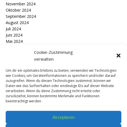
November 2024
Oktober 2024
September 2024
August 2024
Juli 2024
Juni 2024
Mai 2024
April 2024
Cookie-Zustimmung
März 2024
verwalten
Februar 2024
Januar 2024
Um dir ein optimales Erlebnis zu bieten, verwenden wir Technologien
Dezember 2023
wie Cookies, um Geräteinformationen zu speichern und/oder darauf
November 2023
zuzugreifen. Wenn du diesen Technologien zustimmst, können wir
September 2023
Daten wie das Surfverhalten oder eindeutige IDs auf dieser Website
verarbeiten. Wenn du deine Zustimmung nicht erteilst oder
zurückziehst, können bestimmte Merkmale und Funktionen
beeinträchtigt werden.
Kontakt
Akzeptieren
Anmelden
(nur registrierte Benutzer)