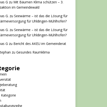
as G
zu
Mit Bäumen Klima schützen – 3.
nzaktion im Gemeindewald
as G.
zu
Seewärme – ist das die Lösung für
Wärmeversorgung für Uhldingen-Mühlhofen?
as G.
zu
Seewärme – ist das die Lösung für
Wärmeversorgung für Uhldingen-Mühlhofen?
as G
zu
Bericht des AKEU im Gemeinderat
Stephan
zu
Gesundes Raumklima
tegorie
mein
versität
gieberatung
ität
 Kategorie
m
staltungsreihe