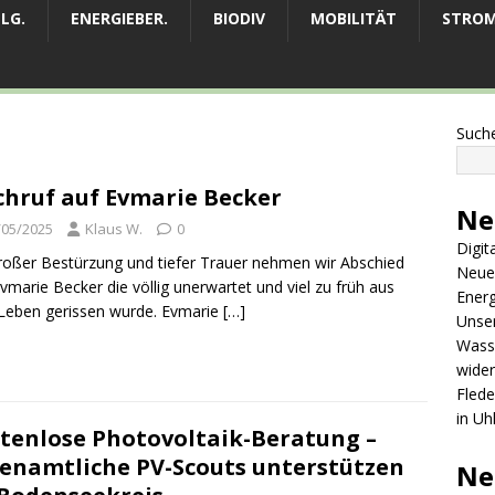
LG.
ENERGIEBER.
BIODIV
MOBILITÄT
STRO
Such
hruf auf Evmarie Becker
Ne
/05/2025
Klaus W.
0
Digit
roßer Bestürzung und tiefer Trauer nehmen wir Abschied
Neue
vmarie Becker die völlig unerwartet und viel zu früh aus
Ener
Leben gerissen wurde. Evmarie
[…]
Unser
Wass
wide
Fled
in Uh
tenlose Photovoltaik-Beratung –
enamtliche PV-Scouts unterstützen
Ne