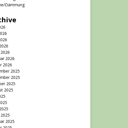
me/Dämmung
chive
2026
2026
2026
 2026
 2026
uar 2026
r 2026
mber 2025
mber 2025
ber 2025
st 2025
2025
2025
 2025
 2025
uar 2025
r 2025