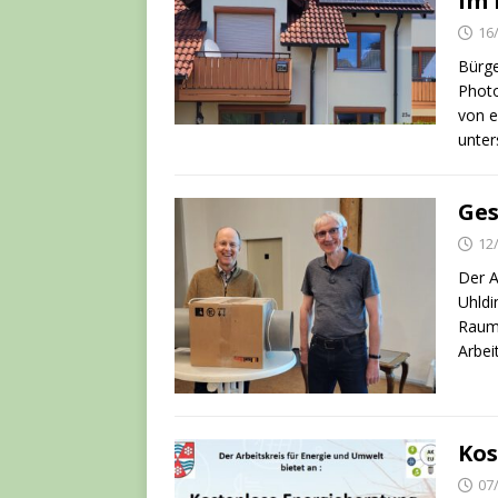
im 
16
Bürge
Photo
von e
unter
Ge
12
Der A
Uhldi
Raumk
Arbei
Kos
07