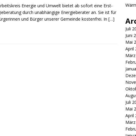
Wär
rbeitskreis Energie und Umwelt bietet ab sofort eine Erst-
ieberatung durch unabhängige Energieberater an. Sie ist für
Ar
ürgerinnen und Bürger unserer Gemeinde kostenfrei. In
[…]
Juli 
Juni 
Mai 
April
März
Febr
Janua
Deze
Nove
Okto
Augu
Juli 
Mai 
April
März
Febr
Janua