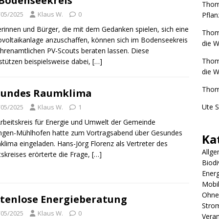
Bodenseekreis
Thom
/05/2025
Klaus W.
0
Pfla
rinnen und Bürger, die mit dem Gedanken spielen, sich eine
Thom
voltaikanlage anzuschaffen, können sich im Bodenseekreis
die 
hrenamtlichen PV-Scouts beraten lassen. Diese
Thom
stützen beispielsweise dabei,
[…]
die 
Thom
sundes Raumklima
Ute 
/05/2025
Klaus W.
1
rbeitskreis für Energie und Umwelt der Gemeinde
ngen-Mühlhofen hatte zum Vortragsabend über Gesundes
Ka
lima eingeladen. Hans-Jörg Florenz als Vertreter des
Allge
tskreises erörterte die Frage,
[…]
Biodi
Ener
Mobil
Ohne
tenlose Energieberatung
Stro
/05/2025
Klaus W.
0
Veran