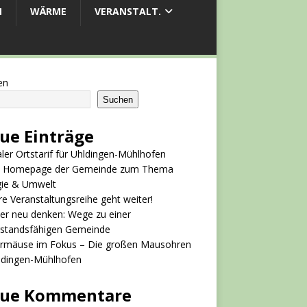
M
WÄRME
VERANSTALT.
en
Suchen
ue Einträge
aler Ortstarif für Uhldingen-Mühlhofen
 Homepage der Gemeinde zum Thema
gie & Umwelt
e Veranstaltungsreihe geht weiter!
er neu denken: Wege zu einer
rstandsfähigen Gemeinde
ermäuse im Fokus – Die großen Mausohren
ldingen-Mühlhofen
ue Kommentare