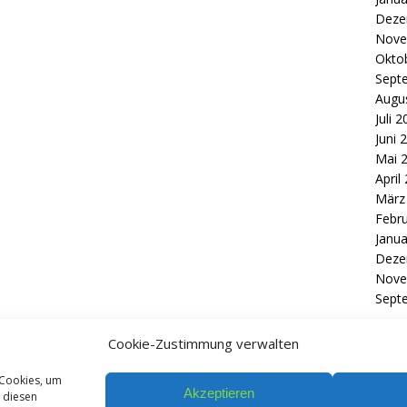
Deze
Nove
Okto
Sept
Augu
Juli 
Juni 
Mai 
April
März
Febr
Janua
Deze
Nove
Sept
Cookie-Zustimmung verwalten
 Cookies, um
Datenschutz / Impressum
Akzeptieren
 diesen