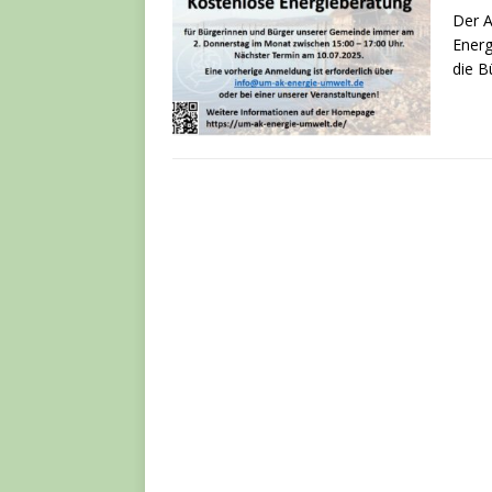
Der A
Energ
die B